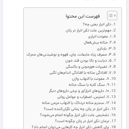
فهرست این محتوا
تکرر ادرار یعنی چه؟
مهم‌ترین علت تکرر ادرار در زنان
۱. عفونت ادراری
۲. مثانه بیش‌فعال
۳. بارداری
۴. مصرف زیاد مایعات، چای، قهوه و نوشیدنی‌های محرک
۵. دیابت و بالا بودن قند خون
۶. تغییرات هورمونی و یائسگی
۷. افتادگی مثانه یا افتادگی اندام‌های لگنی
۸. عفونت یا التهاب واژن
۹. سنگ کلیه یا سنگ مثانه
۱۰. داروهای ادرارآور و برخی داروهای دیگر
۱۱. استرس، اضطراب و عوامل روانی
۱۲. سندرم مثانه دردناک یا التهاب مزمن مثانه
تکرر ادرار در زنان چه زمانی نگران‌کننده است؟
تشخیص علت تکرر ادرار چگونه انجام می‌شود؟
درمان تکرر ادرار در زنان چگونه است؟
برای کاهش تکرر ادرار چه کارهایی می‌توان انجام داد؟